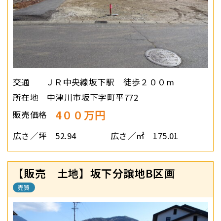
交通
ＪＲ中央線坂下駅 徒歩２００m
所在地
中津川市坂下字町平772
4００万円
販売価格
広さ／坪
52.94
広さ／㎡
175.01
【販売 土地】坂下分譲地B区画
売買