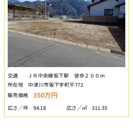
交通
ＪＲ中央線坂下駅 徒歩２００m
所在地
中津川市坂下字町平772
350万円
販売価格
広さ／坪
94.18
広さ／㎡
311.35