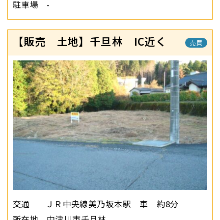
駐車場
-
【販売 土地】千旦林 IC近く
売買
交通
ＪＲ中央線美乃坂本駅 車 約8分
所在地
中津川市千旦林