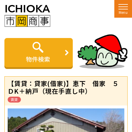
Menu
【賃貸：貸家(借家)】恵下 借家 ５
ＤK＋納戸（現在手直し中）
賃貸