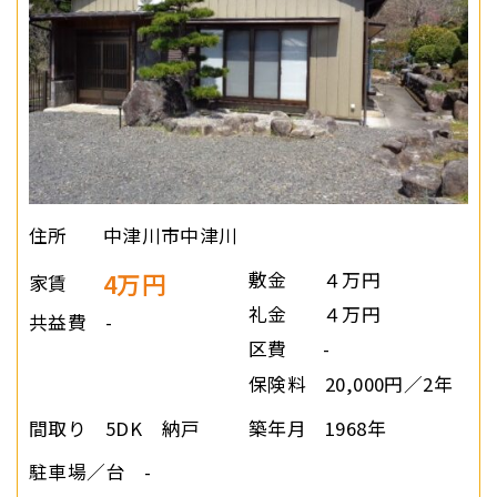
住所
中津川市中津川
4万円
敷金
４万円
家賃
礼金
４万円
共益費
-
区費
-
保険料
20,000円／2年
間取り
5DK 納戸
築年月
1968年
駐車場／台
-