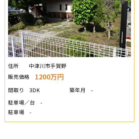
住所
中津川市手賀野
1200万円
販売価格
間取り
3DK
築年月
-
駐車場／台
-
駐車場
-