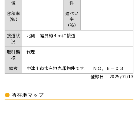
域
件
容積率
建ぺい
（%）
率
（％）
接道状
北側 幅員約４ｍに接道
況
取引態
代理
様
備考
中津川市市有地売却物件です。 ＮＯ，６－０３
登録日： 2025/01/13
所在地マップ