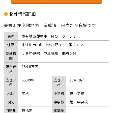
物件情報詳細
美栄町住宅団地内 造成済 日当たり良好です
名称
市有地売却物件 ＮＯ、６－０３
住所
中津川市中津川字北野８４２番４６２
交通機
ＪＲ中央線 中津川駅 車約５分
関
販売価
184.8万円
格
広さ／
55.89坪
広さ／
184.79㎡
坪
㎡
地目
宅地
小学校
東小学校
現況
中学校
第一中学校
用途地
無指定
建築条